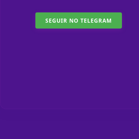
SEGUIR NO TELEGRAM