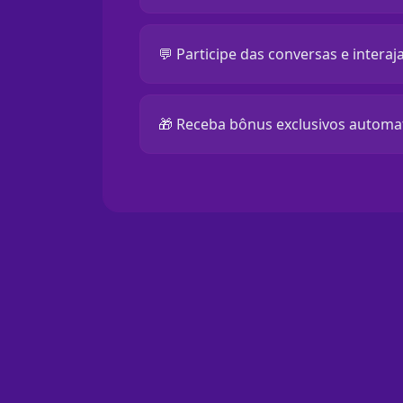
💬 Participe das conversas e interaj
🎁 Receba bônus exclusivos autom