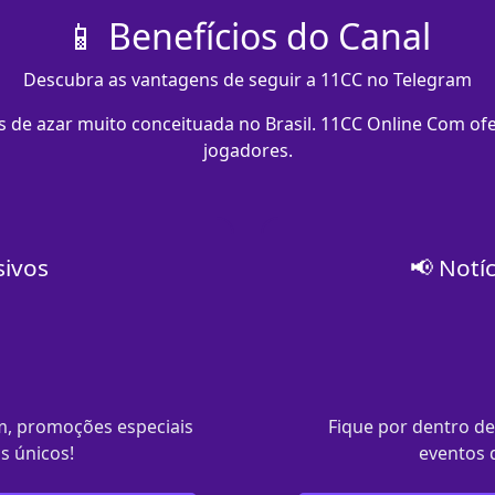
📱 Benefícios do Canal
Descubra as vantagens de seguir a 11CC no Telegram
 de azar muito conceituada no Brasil. 11CC Online Com of
jogadores.
sivos
📢 Notí
m, promoções especiais
Fique por dentro d
s únicos!
eventos 