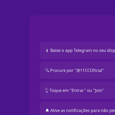
📱 Baixe o app Telegram no seu disp
🔍 Procure por "@11CCOficial"
👆 Toque em "Entrar" ou "Join"
🔔 Ative as notificações para não p