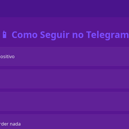
📱 Como Seguir no Telegram
ositivo
erder nada