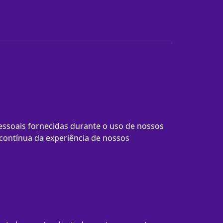
essoais fornecidas durante o uso de nossos
 contínua da experiência de nossos