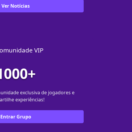
Ver Notícias
Comunidade VIP
1000+
unidade exclusiva de jogadores e
rtilhe experiências!
Entrar Grupo