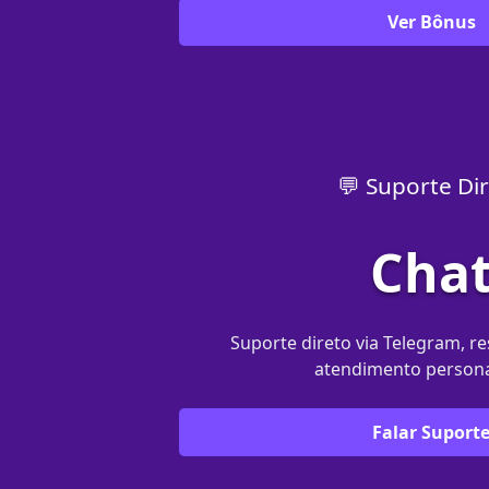
Ver Bônus
💬 Suporte Di
Cha
Suporte direto via Telegram, r
atendimento persona
Falar Suport