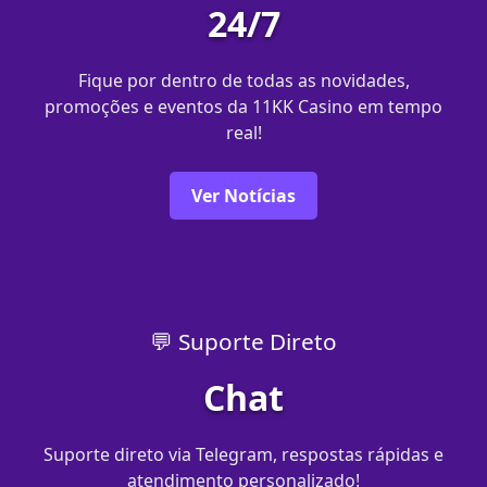
24/7
Fique por dentro de todas as novidades,
promoções e eventos da 11KK Casino em tempo
real!
Ver Notícias
💬 Suporte Direto
Chat
Suporte direto via Telegram, respostas rápidas e
atendimento personalizado!