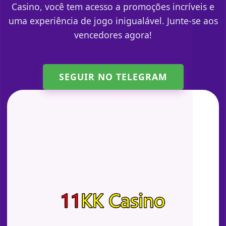
Casino, você tem acesso a promoções incríveis e
uma experiência de jogo inigualável. Junte-se aos
vencedores agora!
SEGUIR NO TELEGRAM