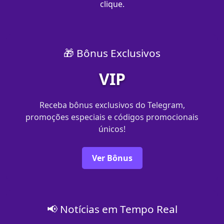
clique.
🎁 Bônus Exclusivos
VIP
Receba bônus exclusivos do Telegram,
promoções especiais e códigos promocionais
únicos!
Ver Bônus
📢 Notícias em Tempo Real