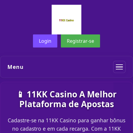
Login
Registrar-se
Menu
📱 11KK Casino A Melhor
Plataforma de Apostas
Cadastre-se na 11KK Casino para ganhar bônus
no cadastro e em cada recarga. Com a 11KK