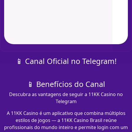
📱 Canal Oficial no Telegram!
📱 Benefícios do Canal
Descubra as vantagens de seguir a 11KK Casino no
Telegram
A 11KK Casino é um aplicativo que combina múltiplos
estilos de jogos — a 11KK Casino Brasil reúne
profissionais do mundo inteiro e permite login com um