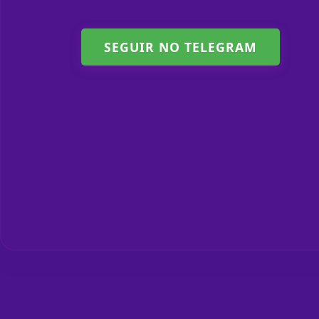
SEGUIR NO TELEGRAM