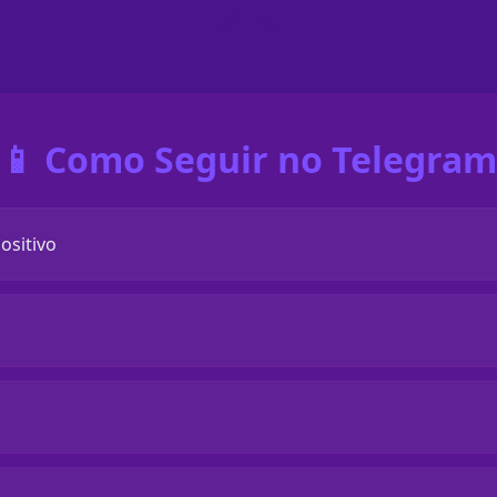
📱 Como Seguir no Telegram
ositivo