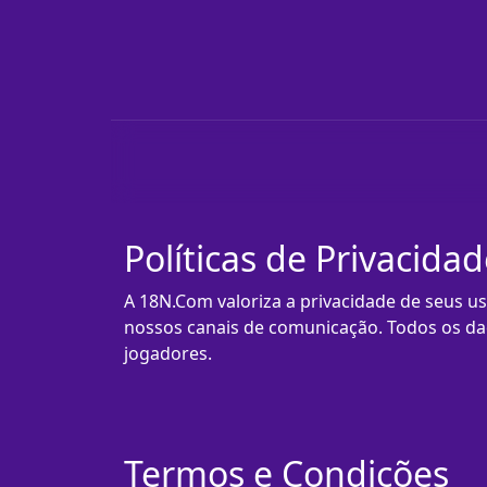
Políticas de Privacida
A 18N.Com valoriza a privacidade de seus 
nossos canais de comunicação. Todos os dad
jogadores.
Termos e Condições