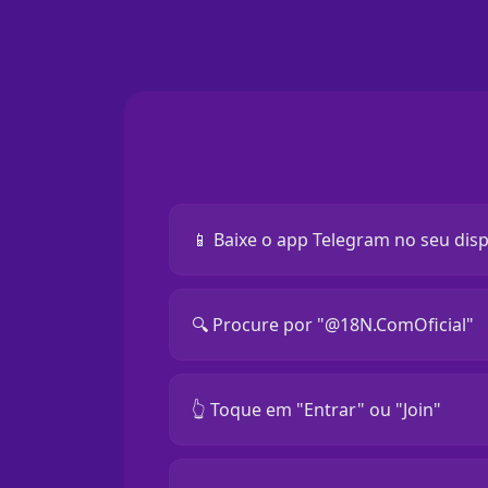
📱 Baixe o app Telegram no seu disp
🔍 Procure por "@18N.ComOficial"
👆 Toque em "Entrar" ou "Join"