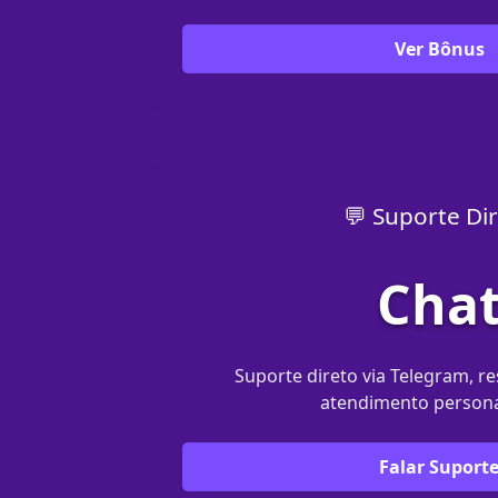
Ver Bônus
💬 Suporte Di
Cha
Suporte direto via Telegram, r
atendimento persona
Falar Suport