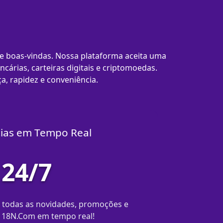
de boas-vindas. Nossa plataforma aceita uma
árias, carteiras digitais e criptomoedas.
, rapidez e conveniência.
cias em Tempo Real
24/7
e todas as novidades, promoções e
 18N.Com em tempo real!