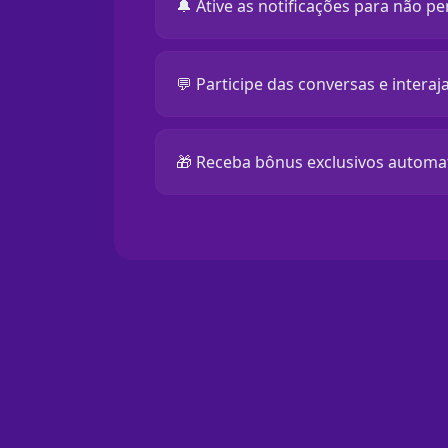
🔔 Ative as notificações para não p
💬 Participe das conversas e interaj
🎁 Receba bônus exclusivos autom