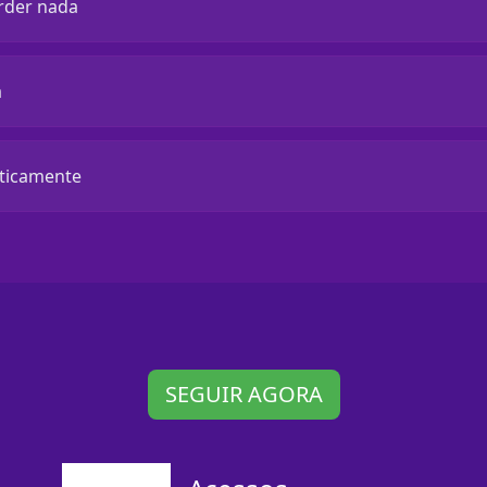
erder nada
a
aticamente
SEGUIR AGORA