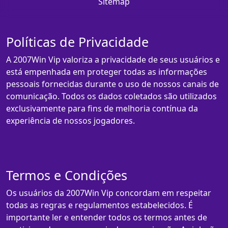
Sitemap
Políticas de Privacidade
A 2007Win Vip valoriza a privacidade de seus usuários e
está empenhada em proteger todas as informações
pessoais fornecidas durante o uso de nossos canais de
comunicação. Todos os dados coletados são utilizados
exclusivamente para fins de melhoria contínua da
experiência de nossos jogadores.
Termos e Condições
Os usuários da 2007Win Vip concordam em respeitar
todas as regras e regulamentos estabelecidos. É
importante ler e entender todos os termos antes de