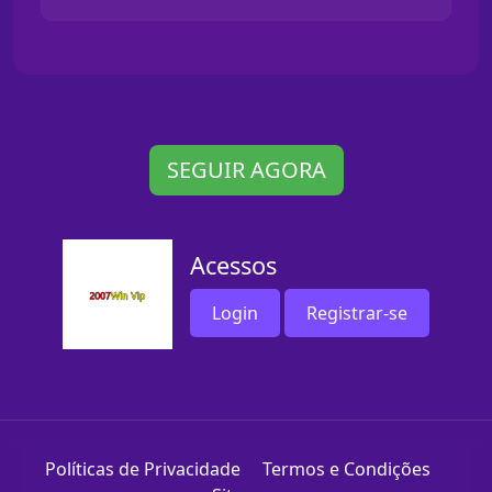
SEGUIR AGORA
Acessos
Login
Registrar-se
Políticas de Privacidade
Termos e Condições