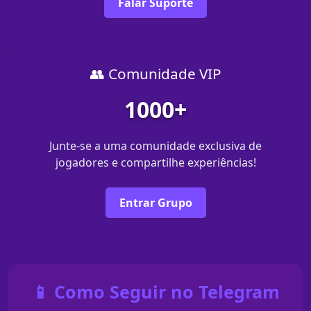
Falar Suporte
👥 Comunidade VIP
1000+
Junte-se a uma comunidade exclusiva de
jogadores e compartilhe experiências!
Entrar Grupo
📱 Como Seguir no Telegram