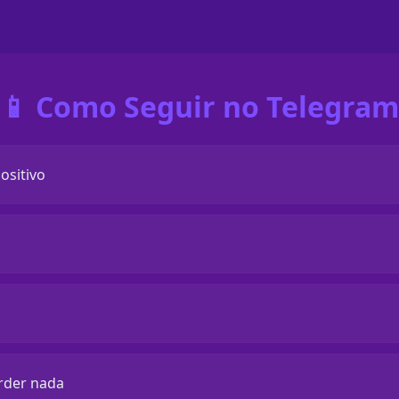
📱 Como Seguir no Telegram
ositivo
erder nada