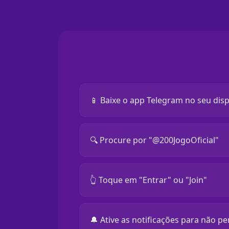
📱 Baixe o app Telegram no seu disp
🔍 Procure por "@200JogoOficial"
👆 Toque em "Entrar" ou "Join"
🔔 Ative as notificações para não p