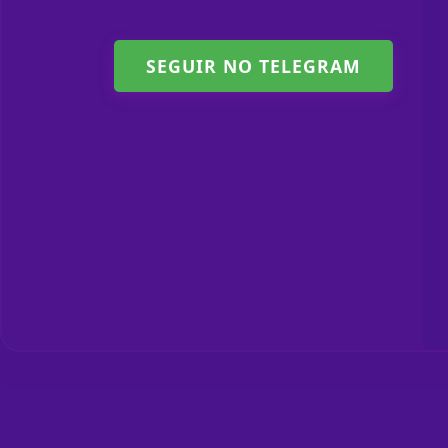
SEGUIR NO TELEGRAM