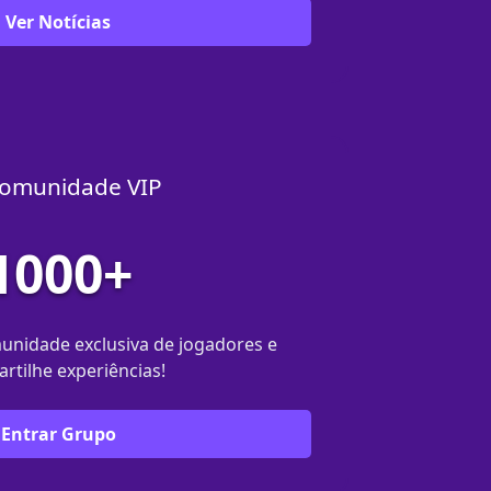
Ver Notícias
Comunidade VIP
1000+
unidade exclusiva de jogadores e
rtilhe experiências!
Entrar Grupo