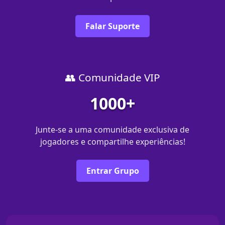
Falar Suporte
👥 Comunidade VIP
1000+
Junte-se a uma comunidade exclusiva de
jogadores e compartilhe experiências!
Entrar Grupo