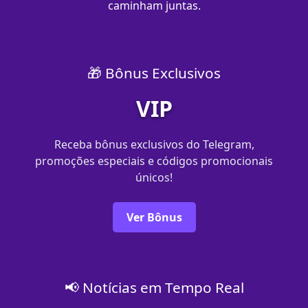
caminham juntas.
🎁 Bônus Exclusivos
VIP
Receba bônus exclusivos do Telegram,
promoções especiais e códigos promocionais
únicos!
Ver Bônus
📢 Notícias em Tempo Real