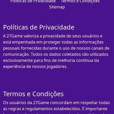
Políticas de Privacidade
Termos e Condições
Sitemap
Políticas de Privacidade
A 27Game valoriza a privacidade de seus usuários e
está empenhada em proteger todas as informações
pessoais fornecidas durante o uso de nossos canais de
comunicação. Todos os dados coletados são utilizados
exclusivamente para fins de melhoria contínua da
experiência de nossos jogadores.
Termos e Condições
Os usuários da 27Game concordam em respeitar todas
as regras e regulamentos estabelecidos. É importante