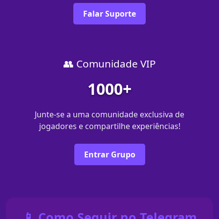
Falar Suporte
👥 Comunidade VIP
1000+
Junte-se a uma comunidade exclusiva de
jogadores e compartilhe experiências!
Entrar Grupo
📱 Como Seguir no Telegram