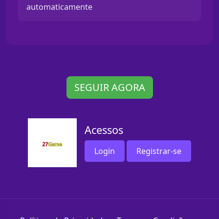
automaticamente
SEGUIR AGORA
Acessos
Login
Registrar-se