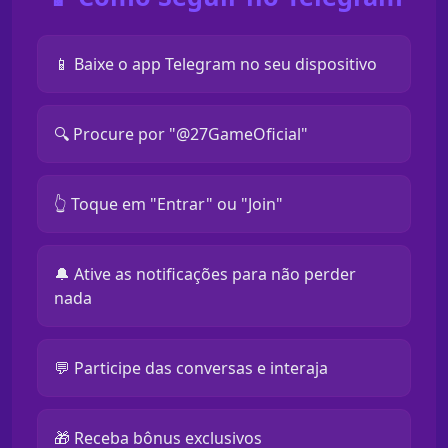
📱 Baixe o app Telegram no seu dispositivo
🔍 Procure por "@27GameOficial"
👆 Toque em "Entrar" ou "Join"
🔔 Ative as notificações para não perder
nada
💬 Participe das conversas e interaja
🎁 Receba bônus exclusivos