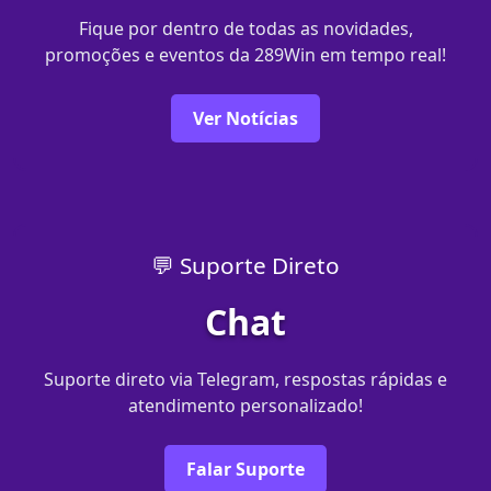
Fique por dentro de todas as novidades,
promoções e eventos da 289Win em tempo real!
Ver Notícias
💬 Suporte Direto
Chat
Suporte direto via Telegram, respostas rápidas e
atendimento personalizado!
Falar Suporte