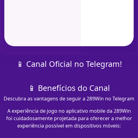
📱 Canal Oficial no Telegram!
📱 Benefícios do Canal
Descubra as vantagens de seguir a 289Win no Telegram
A experiência de jogo no aplicativo mobile da 289Win
foi cuidadosamente projetada para oferecer a melhor
experiência possível em dispositivos móveis: