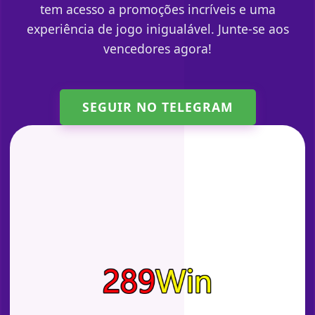
tem acesso a promoções incríveis e uma
experiência de jogo inigualável. Junte-se aos
vencedores agora!
SEGUIR NO TELEGRAM