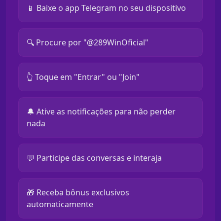
📱 Baixe o app Telegram no seu dispositivo
🔍 Procure por "@289WinOficial"
👆 Toque em "Entrar" ou "Join"
🔔 Ative as notificações para não perder
nada
💬 Participe das conversas e interaja
🎁 Receba bônus exclusivos
automaticamente