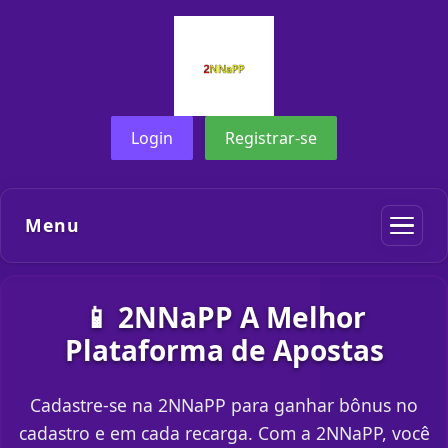
Login
Registrar-se
Menu
📱 2NNaPP A Melhor
Plataforma de Apostas
Cadastre-se na 2NNaPP para ganhar bônus no
cadastro e em cada recarga. Com a 2NNaPP, você