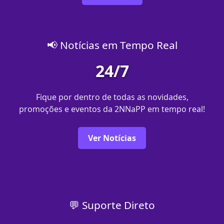
📢 Notícias em Tempo Real
24/7
Fique por dentro de todas as novidades,
promoções e eventos da 2NNaPP em tempo real!
Ver Notícias
💬 Suporte Direto