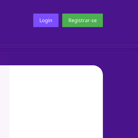
Login
Registrar-se