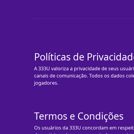
Políticas de Privacida
A 333U valoriza a privacidade de seus usuá
canais de comunicação. Todos os dados cole
jogadores.
Termos e Condições
Os usuários da 333U concordam em respeitar