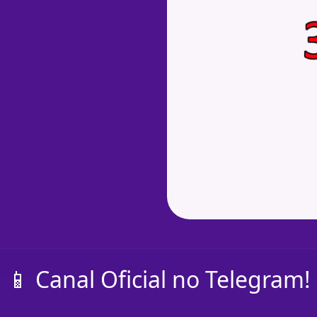
📱 Canal Oficial no Telegram!