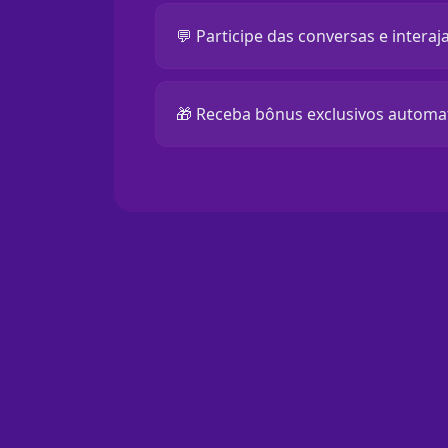
💬 Participe das conversas e interaj
🎁 Receba bônus exclusivos autom