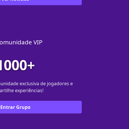
Comunidade VIP
1000+
unidade exclusiva de jogadores e
rtilhe experiências!
Entrar Grupo