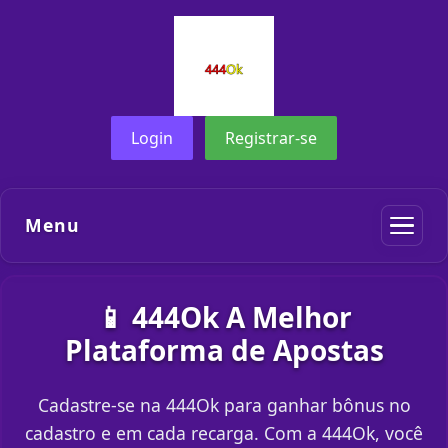
Login
Registrar-se
Menu
📱 444Ok A Melhor
Plataforma de Apostas
Cadastre-se na 444Ok para ganhar bônus no
cadastro e em cada recarga. Com a 444Ok, você