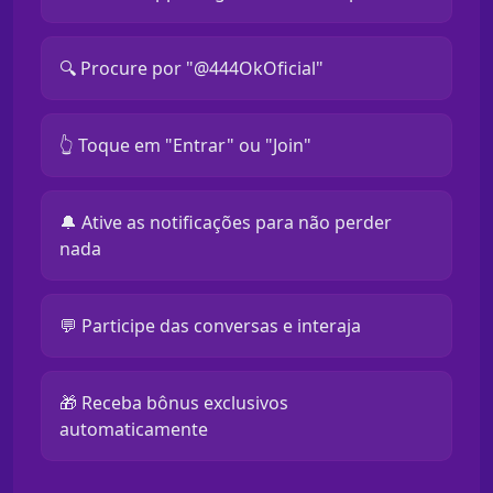
🔍 Procure por "@444OkOficial"
👆 Toque em "Entrar" ou "Join"
🔔 Ative as notificações para não perder
nada
💬 Participe das conversas e interaja
🎁 Receba bônus exclusivos
automaticamente