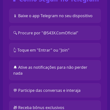
📱 Baixe o app Telegram no seu dispositivo
🔍 Procure por "@543X.ComOficial"
👆 Toque em "Entrar" ou "Join"
🔔 Ative as notificações para não perder
nada
💬 Participe das conversas e interaja
🎁 Receba bônus exclusivos