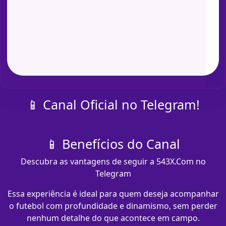
📱 Canal Oficial no Telegram!
📱 Benefícios do Canal
Descubra as vantagens de seguir a 543X.Com no
Telegram
Essa experiência é ideal para quem deseja acompanhar
o futebol com profundidade e dinamismo, sem perder
nenhum detalhe do que acontece em campo.