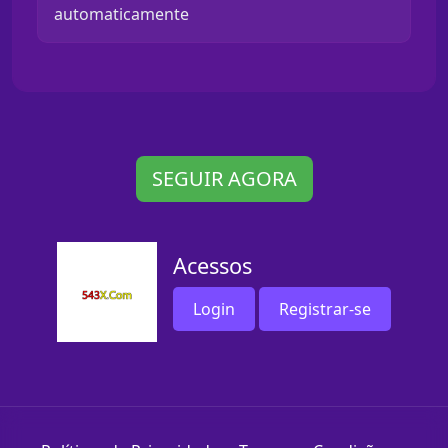
automaticamente
SEGUIR AGORA
Acessos
Login
Registrar-se