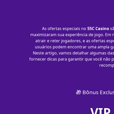
As ofertas especiais no
55C Casino
sã
maximizaram sua experiência de jogo. Em m
atrair e reter jogadores, e as ofertas 
usuários podem encontrar uma ampla gam
Neste artigo, vamos detalhar algumas das
fornecer dicas para garantir que você nã
recompe
🎁 Bônus Exclu
VIP