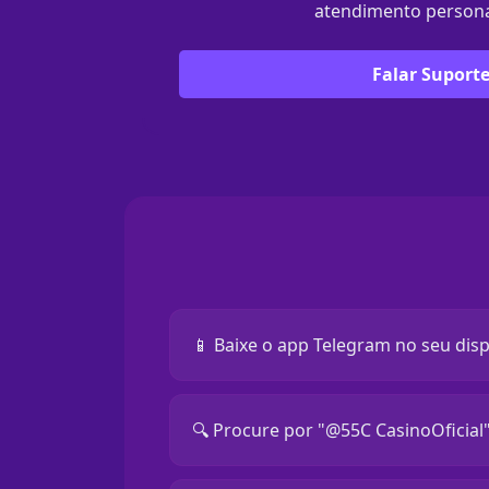
atendimento persona
Falar Suport
📱 Baixe o app Telegram no seu disp
🔍 Procure por "@55C CasinoOficial