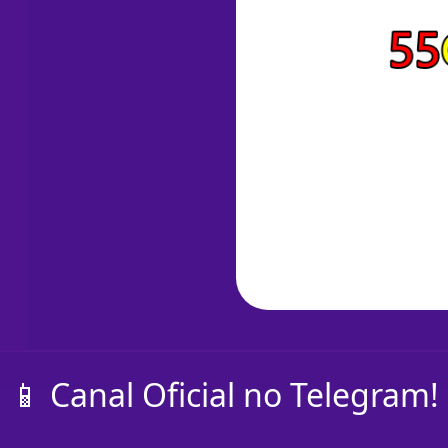
📱 Canal Oficial no Telegram!