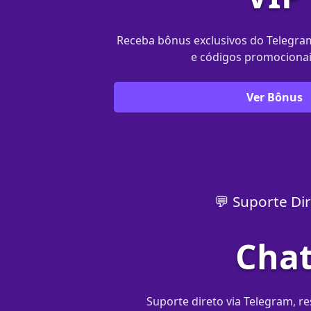
Receba bônus exclusivos do Telegra
e códigos promocionai
Ver Bônus
💬 Suporte Di
Cha
Suporte direto via Telegram, r