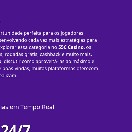
m
rtunidade perfeita para os jogadores
senvolvendo cada vez mais estratégias para
explorar essa categoria no
55C Casino
, os
 rodadas grátis, cashback e muito mais.
o
, discutir como aproveitá-las ao máximo e
 boas-vindas, muitas plataformas oferecem
ealizam.
cias em Tempo Real
24/7