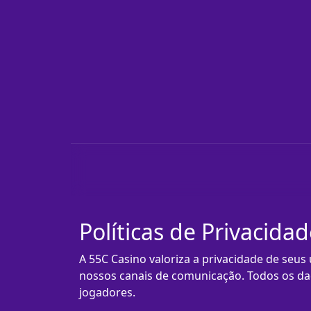
Políticas de Privacida
A 55C Casino valoriza a privacidade de seu
nossos canais de comunicação. Todos os dad
jogadores.