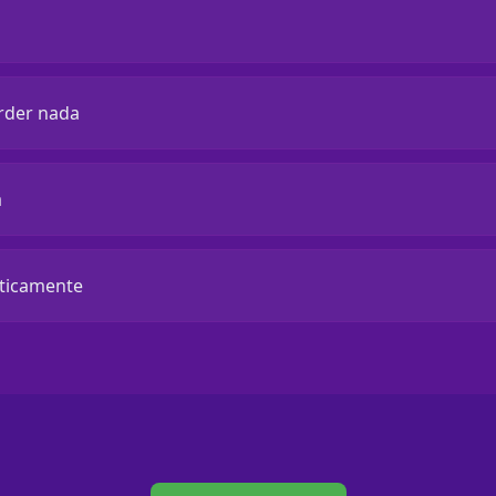
erder nada
a
aticamente