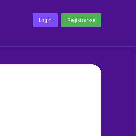
Login
Registrar-se