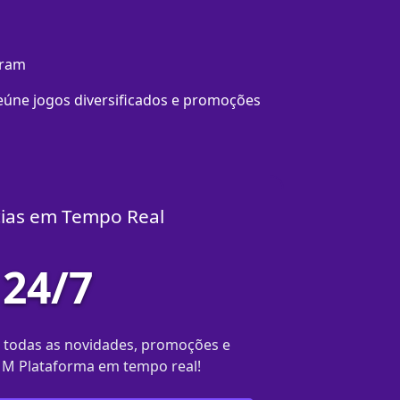
gram
eúne jogos diversificados e promoções
cias em Tempo Real
24/7
e todas as novidades, promoções e
M Plataforma em tempo real!