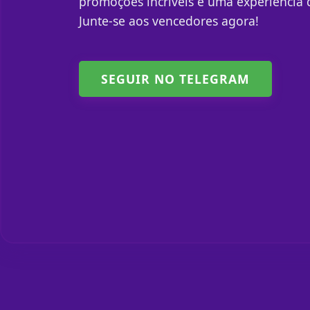
promoções incríveis e uma experiência d
Junte-se aos vencedores agora!
SEGUIR NO TELEGRAM