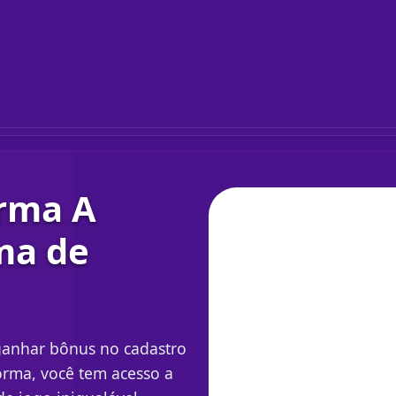
rma A
ma de
ganhar bônus no cadastro
rma, você tem acesso a