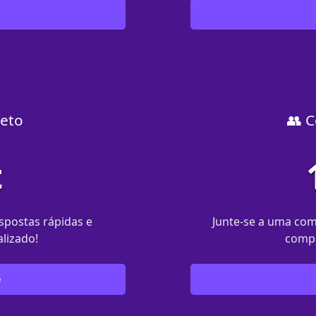
reto
👥 
t
espostas rápidas e
Junte-se a uma com
lizado!
compa
e