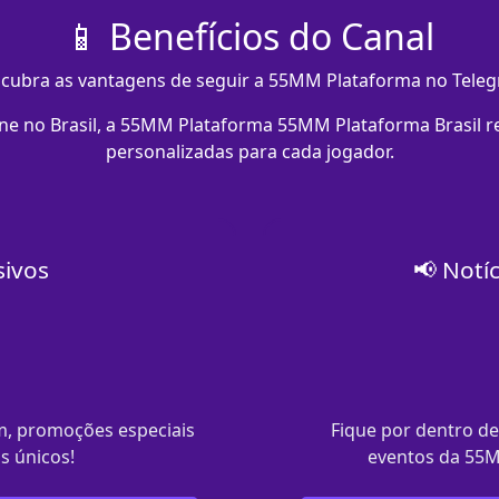
📱 Benefícios do Canal
cubra as vantagens de seguir a 55MM Plataforma no Tele
ine no Brasil, a 55MM Plataforma 55MM Plataforma Brasil r
personalizadas para cada jogador.
sivos
📢 Notí
m, promoções especiais
Fique por dentro d
s únicos!
eventos da 55M