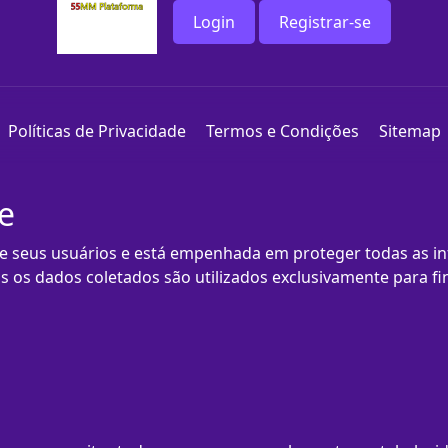
Login
Registrar-se
Políticas de Privacidade
Termos e Condições
Sitemap
de
de seus usuários e está empenhada em proteger todas as i
 os dados coletados são utilizados exclusivamente para fi