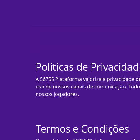
Políticas de Privacida
A 56755 Plataforma valoriza a privacidade 
uso de nossos canais de comunicação. Todos
nossos jogadores.
Termos e Condições