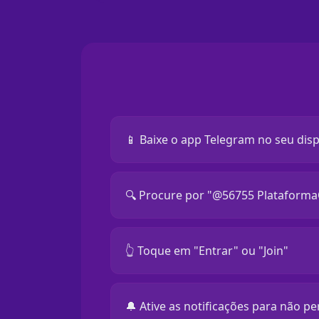
📱 Baixe o app Telegram no seu disp
🔍 Procure por "@56755 PlataformaO
👆 Toque em "Entrar" ou "Join"
🔔 Ative as notificações para não p