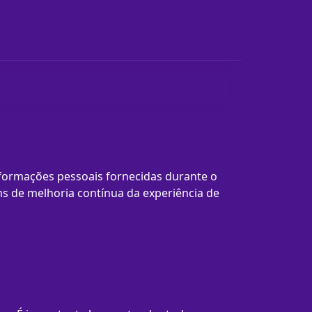
nformações pessoais fornecidas durante o
ns de melhoria contínua da experiência de