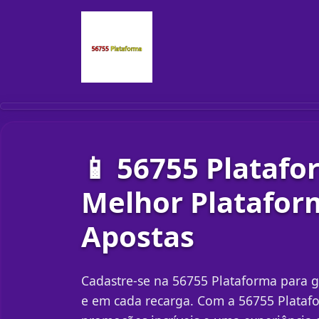
📱 56755 Platafo
Melhor Platafor
Apostas
Cadastre-se na 56755 Plataforma para 
e em cada recarga. Com a 56755 Plataf