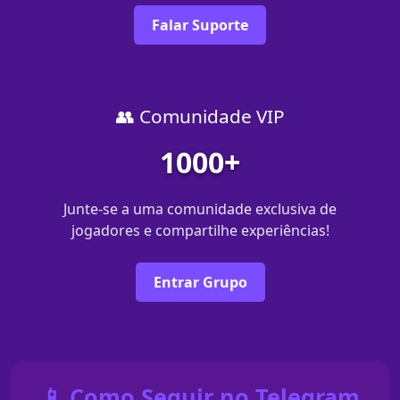
Falar Suporte
👥 Comunidade VIP
1000+
Junte-se a uma comunidade exclusiva de
jogadores e compartilhe experiências!
Entrar Grupo
📱 Como Seguir no Telegram