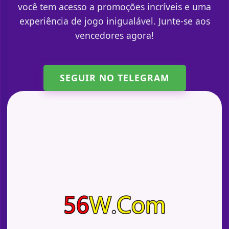
você tem acesso a promoções incríveis e uma
experiência de jogo inigualável. Junte-se aos
vencedores agora!
SEGUIR NO TELEGRAM