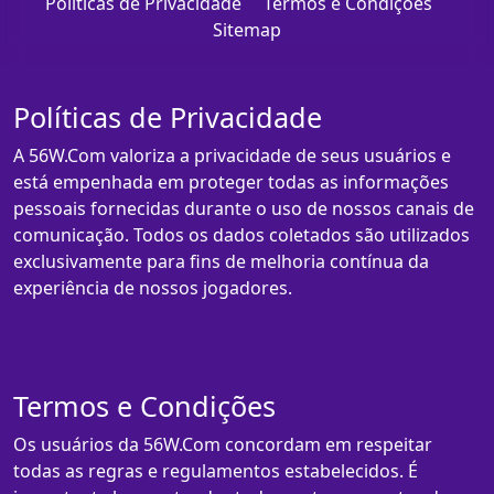
Políticas de Privacidade
Termos e Condições
Sitemap
Políticas de Privacidade
A 56W.Com valoriza a privacidade de seus usuários e
está empenhada em proteger todas as informações
pessoais fornecidas durante o uso de nossos canais de
comunicação. Todos os dados coletados são utilizados
exclusivamente para fins de melhoria contínua da
experiência de nossos jogadores.
Termos e Condições
Os usuários da 56W.Com concordam em respeitar
todas as regras e regulamentos estabelecidos. É