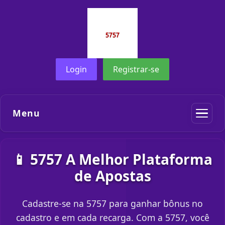
Login
Registrar-se
Menu
📱 5757 A Melhor Plataforma
de Apostas
Cadastre-se na 5757 para ganhar bônus no
cadastro e em cada recarga. Com a 5757, você