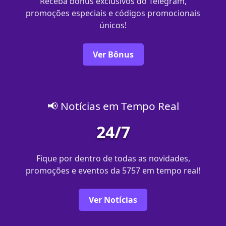
Receba bônus exclusivos do Telegram,
promoções especiais e códigos promocionais
únicos!
Ver Bônus
📢 Notícias em Tempo Real
24/7
Fique por dentro de todas as novidades,
promoções e eventos da 5757 em tempo real!
Ver Notícias