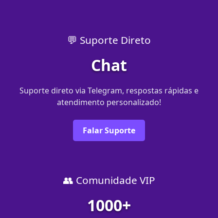
💬 Suporte Direto
Chat
Suporte direto via Telegram, respostas rápidas e
atendimento personalizado!
Falar Suporte
👥 Comunidade VIP
1000+