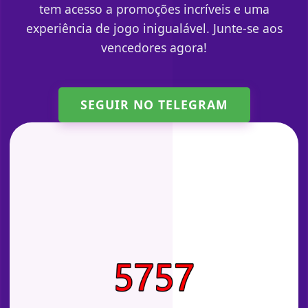
tem acesso a promoções incríveis e uma
experiência de jogo inigualável. Junte-se aos
vencedores agora!
SEGUIR NO TELEGRAM