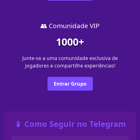
👥 Comunidade VIP
1000+
Junte-se a uma comunidade exclusiva de
jogadores e compartilhe experiências!
Entrar Grupo
📱 Como Seguir no Telegram