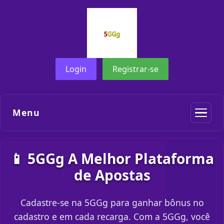
Login
Registrar-se
Menu
📱 5GGg A Melhor Plataforma
de Apostas
Cadastre-se na 5GGg para ganhar bônus no
cadastro e em cada recarga. Com a 5GGg, você