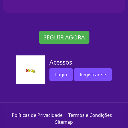
SEGUIR AGORA
Acessos
Login
Registrar-se
Políticas de Privacidade
Termos e Condições
Sitemap