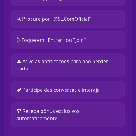
🔍 Procure por "@5L.ComOficial"
👆 Toque em "Entrar" ou "Join"
🔔 Ative as notificações para não perder
nada
💬 Participe das conversas e interaja
🎁 Receba bônus exclusivos
automaticamente