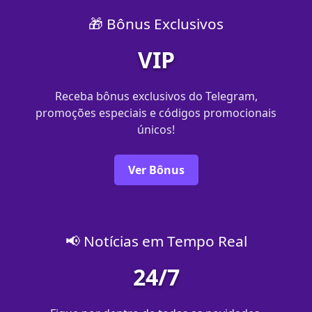
🎁 Bônus Exclusivos
VIP
Receba bônus exclusivos do Telegram,
promoções especiais e códigos promocionais
únicos!
Ver Bônus
📢 Notícias em Tempo Real
24/7