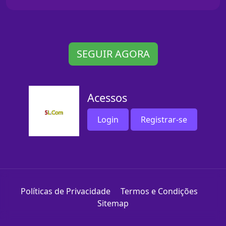
SEGUIR AGORA
Acessos
Login
Registrar-se
Políticas de Privacidade
Termos e Condições
Sitemap