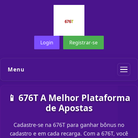
Login
Registrar-se
Menu
📱 676T A Melhor Plataforma
de Apostas
Cadastre-se na 676T para ganhar bônus no
cadastro e em cada recarga. Com a 676T, você