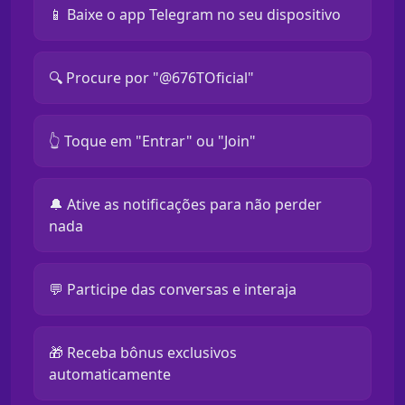
📱 Baixe o app Telegram no seu dispositivo
🔍 Procure por "@676TOficial"
👆 Toque em "Entrar" ou "Join"
🔔 Ative as notificações para não perder
nada
💬 Participe das conversas e interaja
🎁 Receba bônus exclusivos
automaticamente