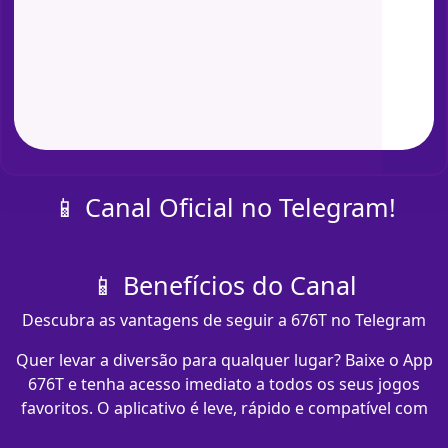
📱 Canal Oficial no Telegram!
📱 Benefícios do Canal
Descubra as vantagens de seguir a 676T no Telegram
Quer levar a diversão para qualquer lugar? Baixe o App
676T e tenha acesso imediato a todos os seus jogos
favoritos. O aplicativo é leve, rápido e compatível com