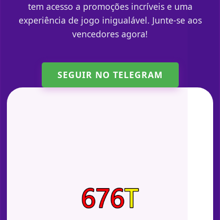
tem acesso a promoções incríveis e uma
experiência de jogo inigualável. Junte-se aos
vencedores agora!
SEGUIR NO TELEGRAM