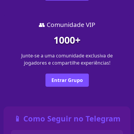
👥 Comunidade VIP
1000+
Junte-se a uma comunidade exclusiva de
jogadores e compartilhe experiências!
Entrar Grupo
📱 Como Seguir no Telegram