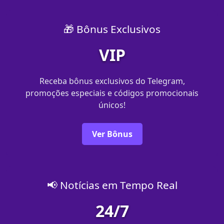
🎁 Bônus Exclusivos
VIP
Receba bônus exclusivos do Telegram,
promoções especiais e códigos promocionais
únicos!
Ver Bônus
📢 Notícias em Tempo Real
24/7