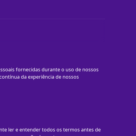
essoais fornecidas durante o uso de nossos
 contínua da experiência de nossos
nte ler e entender todos os termos antes de