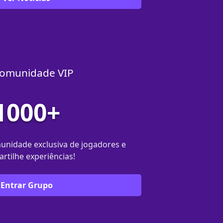
Comunidade VIP
1000+
unidade exclusiva de jogadores e
rtilhe experiências!
Entrar Grupo