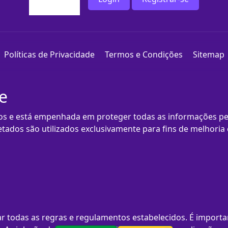
Políticas de Privacidade
Termos e Condições
Sitemap
de
rios e está empenhada em proteger todas as informações p
tados são utilizados exclusivamente para fins de melhoria
 todas as regras e regulamentos estabelecidos. É importa