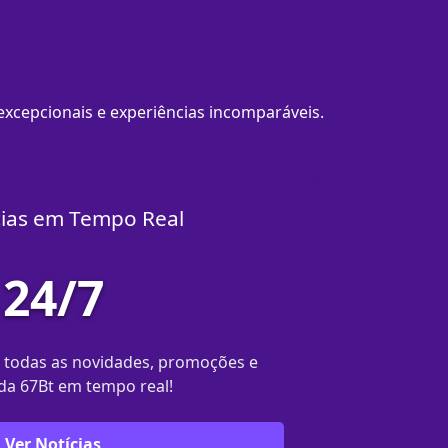
 excepcionais e experiências incomparáveis.
cias em Tempo Real
24/7
e todas as novidades, promoções e
da 67Bt em tempo real!
Ver Notícias