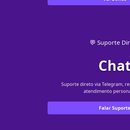
💬 Suporte Di
Cha
Suporte direto via Telegram, r
atendimento persona
Falar Suport