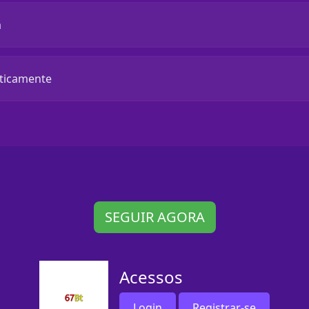
a
aticamente
SEGUIR AGORA
Acessos
Login
Registrar-se