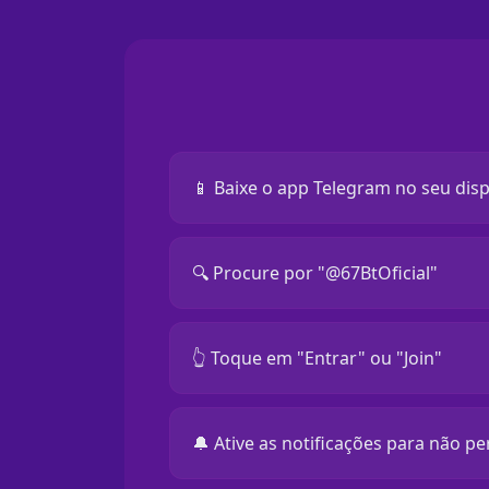
📱 Baixe o app Telegram no seu disp
🔍 Procure por "@67BtOficial"
👆 Toque em "Entrar" ou "Join"
🔔 Ative as notificações para não p