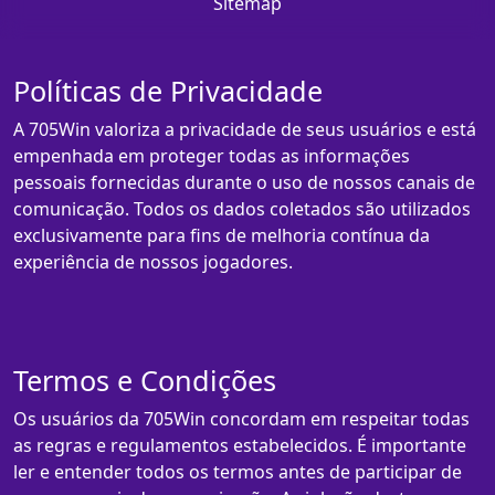
Sitemap
Políticas de Privacidade
A 705Win valoriza a privacidade de seus usuários e está
empenhada em proteger todas as informações
pessoais fornecidas durante o uso de nossos canais de
comunicação. Todos os dados coletados são utilizados
exclusivamente para fins de melhoria contínua da
experiência de nossos jogadores.
Termos e Condições
Os usuários da 705Win concordam em respeitar todas
as regras e regulamentos estabelecidos. É importante
ler e entender todos os termos antes de participar de