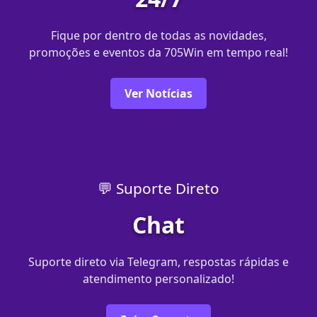
Fique por dentro de todas as novidades,
promoções e eventos da 705Win em tempo real!
Ver Notícias
💬 Suporte Direto
Chat
Suporte direto via Telegram, respostas rápidas e
atendimento personalizado!