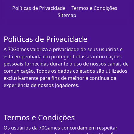
Políticas de Privacidade
Termos e Condições
Sitemap
Políticas de Privacidade
A 70Games valoriza a privacidade de seus usuários e
está empenhada em proteger todas as informações
pessoais fornecidas durante o uso de nossos canais de
comunicação. Todos os dados coletados são utilizados
exclusivamente para fins de melhoria contínua da
experiência de nossos jogadores.
Termos e Condições
Os usuários da 70Games concordam em respeitar