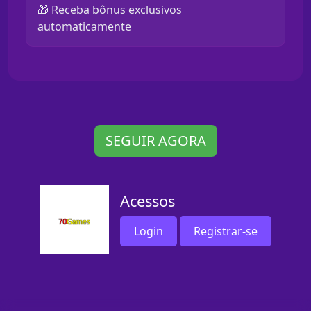
🎁 Receba bônus exclusivos
automaticamente
SEGUIR AGORA
Acessos
Login
Registrar-se