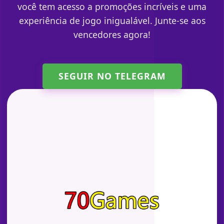
você tem acesso a promoções incríveis e uma
experiência de jogo inigualável. Junte-se aos
vencedores agora!
SEGUIR NO TELEGRAM