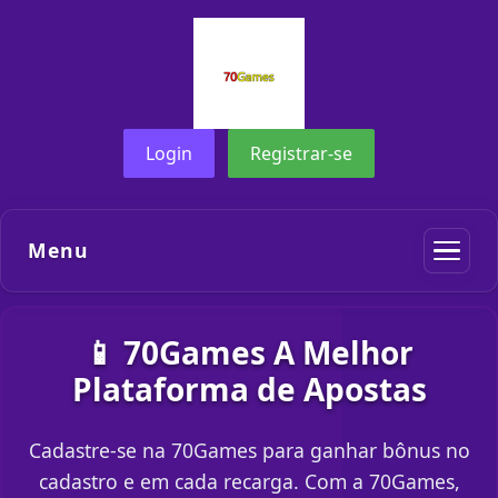
Login
Registrar-se
Menu
📱 70Games A Melhor
Plataforma de Apostas
Cadastre-se na 70Games para ganhar bônus no
cadastro e em cada recarga. Com a 70Games,