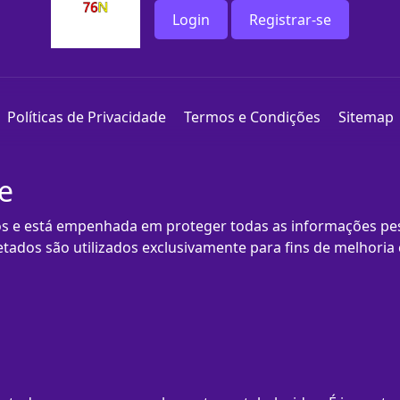
Login
Registrar-se
Políticas de Privacidade
Termos e Condições
Sitemap
de
ios e está empenhada em proteger todas as informações pe
tados são utilizados exclusivamente para fins de melhoria