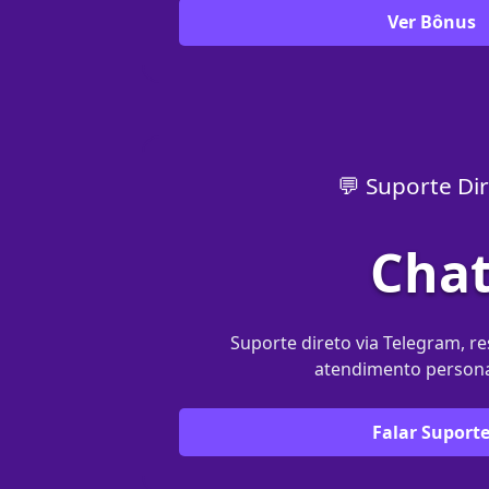
Ver Bônus
💬 Suporte Di
Cha
Suporte direto via Telegram, r
atendimento persona
Falar Suport