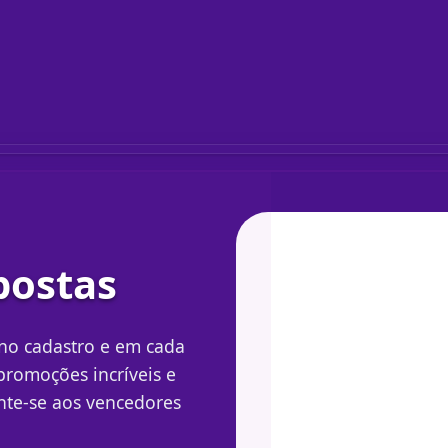
postas
no cadastro e em cada
promoções incríveis e
unte-se aos vencedores