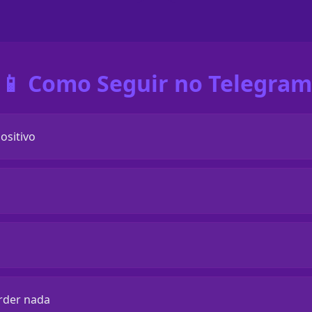
📱 Como Seguir no Telegram
ositivo
erder nada