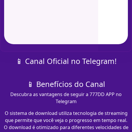
📱 Canal Oficial no Telegram!
📱 Benefícios do Canal
Descubra as vantagens de seguir a 777DD APP no
Telegram
O sistema de download utiliza tecnologia de streaming
que permite que você veja o progresso em tempo real.
O download é otimizado para diferentes velocidades de