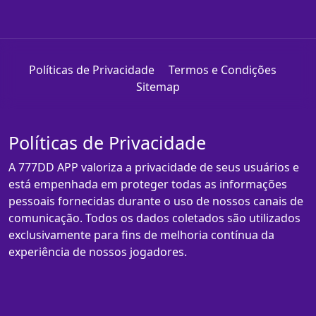
Políticas de Privacidade
Termos e Condições
Sitemap
Políticas de Privacidade
A 777DD APP valoriza a privacidade de seus usuários e
está empenhada em proteger todas as informações
pessoais fornecidas durante o uso de nossos canais de
comunicação. Todos os dados coletados são utilizados
exclusivamente para fins de melhoria contínua da
experiência de nossos jogadores.