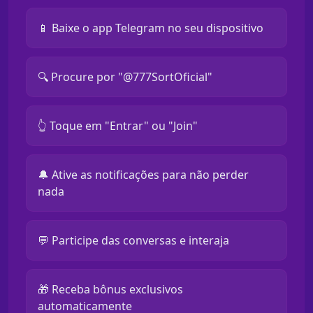
📱 Baixe o app Telegram no seu dispositivo
🔍 Procure por "@777SortOficial"
👆 Toque em "Entrar" ou "Join"
🔔 Ative as notificações para não perder
nada
💬 Participe das conversas e interaja
🎁 Receba bônus exclusivos
automaticamente