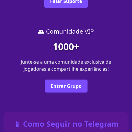
Falar Suporte
👥 Comunidade VIP
1000+
Junte-se a uma comunidade exclusiva de
jogadores e compartilhe experiências!
Entrar Grupo
📱 Como Seguir no Telegram