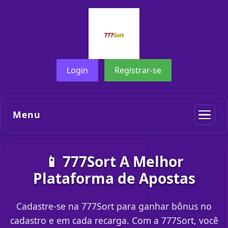
Login
Registrar-se
Menu
📱 777Sort A Melhor
Plataforma de Apostas
Cadastre-se na 777Sort para ganhar bônus no
cadastro e em cada recarga. Com a 777Sort, você