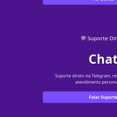
💬 Suporte Di
Cha
Suporte direto via Telegram, r
atendimento persona
Falar Suport