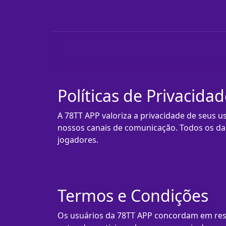
Políticas de Privacida
A 78TT APP valoriza a privacidade de seus 
nossos canais de comunicação. Todos os dad
jogadores.
Termos e Condições
Os usuários da 78TT APP concordam em respe