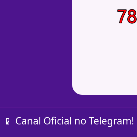
📱 Canal Oficial no Telegram!