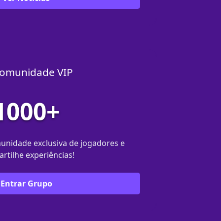
Comunidade VIP
1000+
unidade exclusiva de jogadores e
rtilhe experiências!
Entrar Grupo