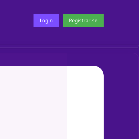
Login
Registrar-se