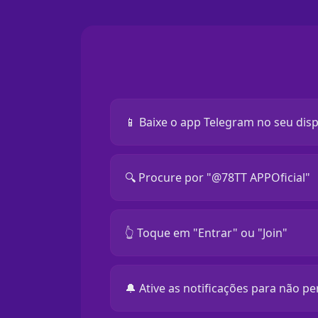
📱 Baixe o app Telegram no seu disp
🔍 Procure por "@78TT APPOficial"
👆 Toque em "Entrar" ou "Join"
🔔 Ative as notificações para não p