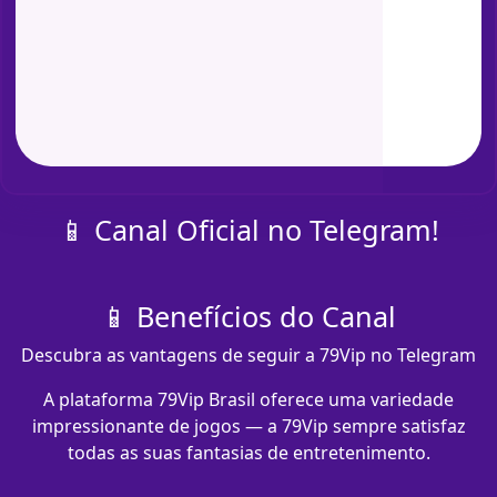
📱 Canal Oficial no Telegram!
📱 Benefícios do Canal
Descubra as vantagens de seguir a 79Vip no Telegram
A plataforma 79Vip Brasil oferece uma variedade
impressionante de jogos — a 79Vip sempre satisfaz
todas as suas fantasias de entretenimento.