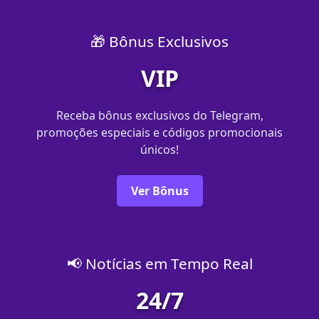
🎁 Bônus Exclusivos
VIP
Receba bônus exclusivos do Telegram,
promoções especiais e códigos promocionais
únicos!
Ver Bônus
📢 Notícias em Tempo Real
24/7