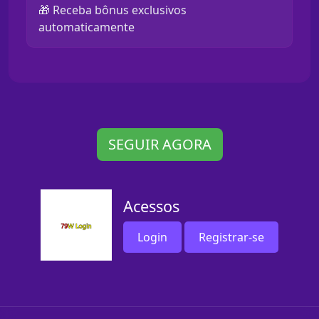
🎁 Receba bônus exclusivos
automaticamente
SEGUIR AGORA
Acessos
Login
Registrar-se