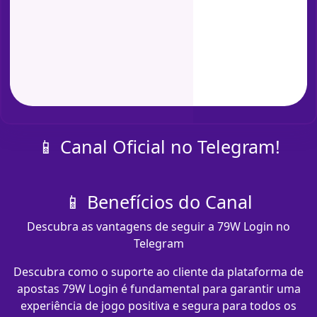
📱 Canal Oficial no Telegram!
📱 Benefícios do Canal
Descubra as vantagens de seguir a 79W Login no
Telegram
Descubra como o suporte ao cliente da plataforma de
apostas 79W Login é fundamental para garantir uma
experiência de jogo positiva e segura para todos os