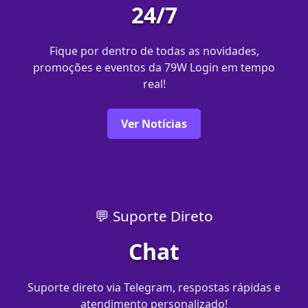
24/7
Fique por dentro de todas as novidades,
promoções e eventos da 79W Login em tempo
real!
Ver Notícias
💬 Suporte Direto
Chat
Suporte direto via Telegram, respostas rápidas e
atendimento personalizado!