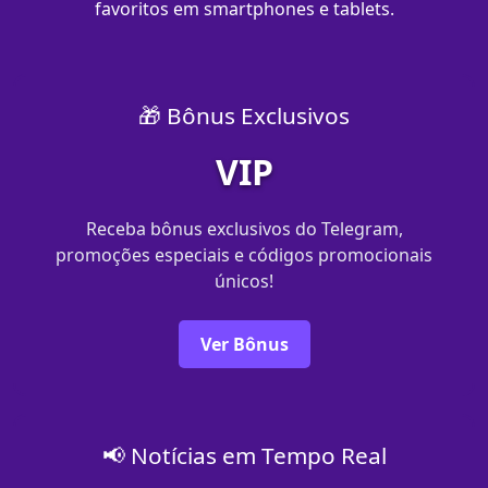
favoritos em smartphones e tablets.
🎁 Bônus Exclusivos
VIP
Receba bônus exclusivos do Telegram,
promoções especiais e códigos promocionais
únicos!
Ver Bônus
📢 Notícias em Tempo Real