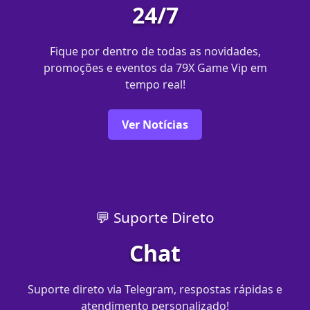
24/7
Fique por dentro de todas as novidades,
promoções e eventos da 79X Game Vip em
tempo real!
Ver Notícias
💬 Suporte Direto
Chat
Suporte direto via Telegram, respostas rápidas e
atendimento personalizado!