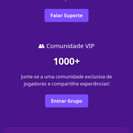
Falar Suporte
👥 Comunidade VIP
1000+
Junte-se a uma comunidade exclusiva de
jogadores e compartilhe experiências!
Entrar Grupo