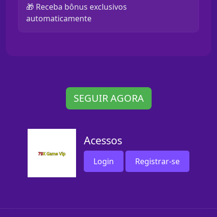
🎁 Receba bônus exclusivos
automaticamente
SEGUIR AGORA
Acessos
Login
Registrar-se