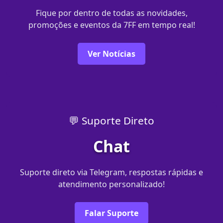
Fique por dentro de todas as novidades,
promoções e eventos da 7FF em tempo real!
Ver Notícias
💬 Suporte Direto
Chat
Suporte direto via Telegram, respostas rápidas e
atendimento personalizado!
Falar Suporte