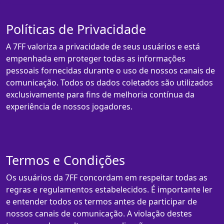
Políticas de Privacidade
A 7FF valoriza a privacidade de seus usuários e está
empenhada em proteger todas as informações
pessoais fornecidas durante o uso de nossos canais de
comunicação. Todos os dados coletados são utilizados
exclusivamente para fins de melhoria contínua da
experiência de nossos jogadores.
Termos e Condições
Os usuários da 7FF concordam em respeitar todas as
regras e regulamentos estabelecidos. É importante ler
e entender todos os termos antes de participar de
nossos canais de comunicação. A violação destes