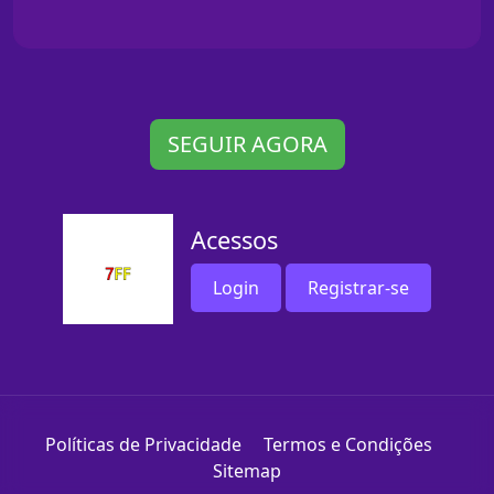
SEGUIR AGORA
Acessos
Login
Registrar-se
Políticas de Privacidade
Termos e Condições
Sitemap