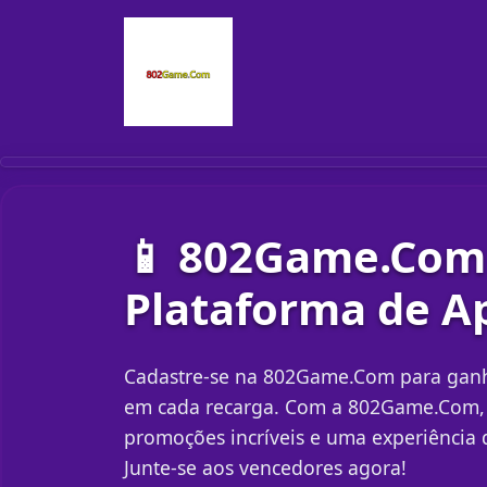
📱 802Game.Com
Plataforma de A
Cadastre-se na 802Game.Com para ganh
em cada recarga. Com a 802Game.Com, 
promoções incríveis e uma experiência d
Junte-se aos vencedores agora!