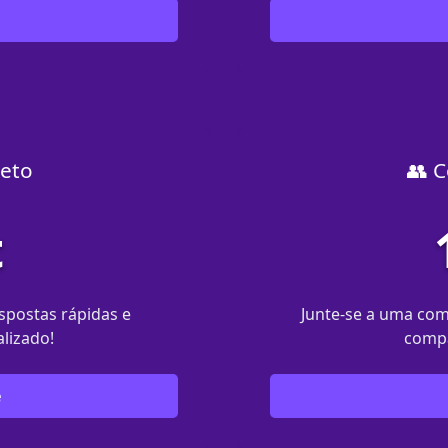
reto
👥 
t
espostas rápidas e
Junte-se a uma com
lizado!
compa
e