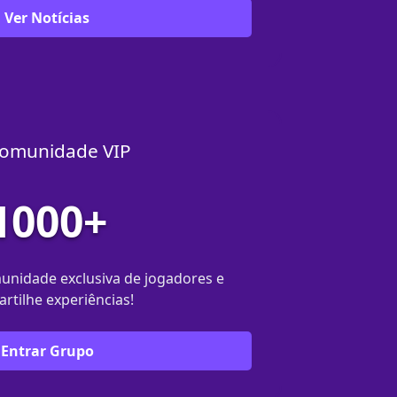
Ver Notícias
Comunidade VIP
1000+
unidade exclusiva de jogadores e
rtilhe experiências!
Entrar Grupo