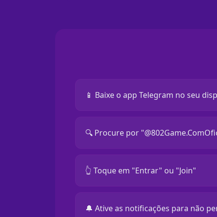
📱 Baixe o app Telegram no seu disp
🔍 Procure por "@802Game.ComOfic
👆 Toque em "Entrar" ou "Join"
🔔 Ative as notificações para não p