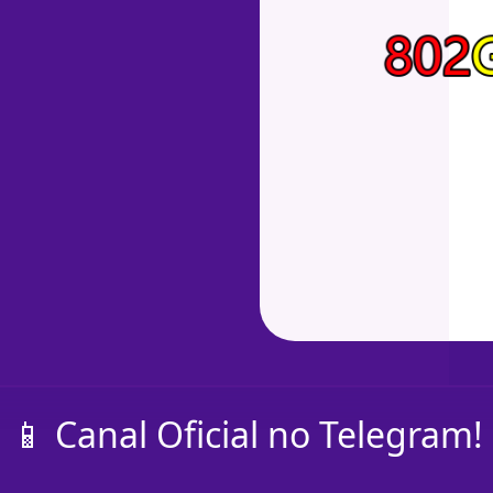
📱 Canal Oficial no Telegram!