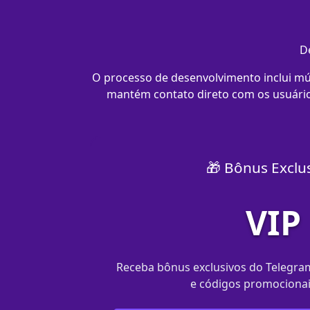
D
O processo de desenvolvimento inclui múl
mantém contato direto com os usuário
🎁 Bônus Exclu
VIP
Receba bônus exclusivos do Telegra
e códigos promocionai