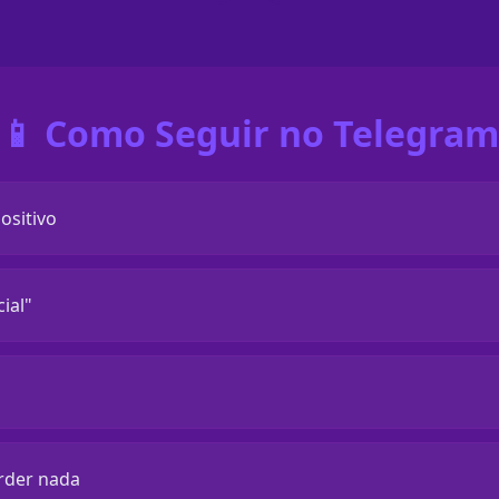
📱 Como Seguir no Telegram
ositivo
ial"
erder nada