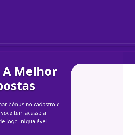
 A Melhor
postas
ar bônus no cadastro e
você tem acesso a
e jogo inigualável.