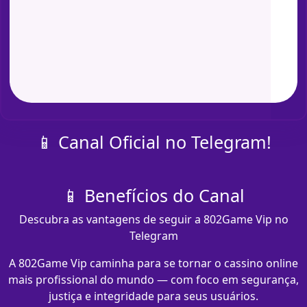
📱 Canal Oficial no Telegram!
📱 Benefícios do Canal
Descubra as vantagens de seguir a 802Game Vip no
Telegram
A 802Game Vip caminha para se tornar o cassino online
mais profissional do mundo — com foco em segurança,
justiça e integridade para seus usuários.