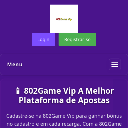
Login
Registrar-se
Menu
📱 802Game Vip A Melhor
Plataforma de Apostas
Cadastre-se na 802Game Vip para ganhar bônus
no cadastro e em cada recarga. Com a 802Game