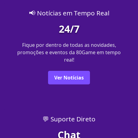
📢 Notícias em Tempo Real
24/7
Fique por dentro de todas as novidades,
promoções e eventos da 80Game em tempo
real!
Ver Notícias
💬 Suporte Direto
Chat